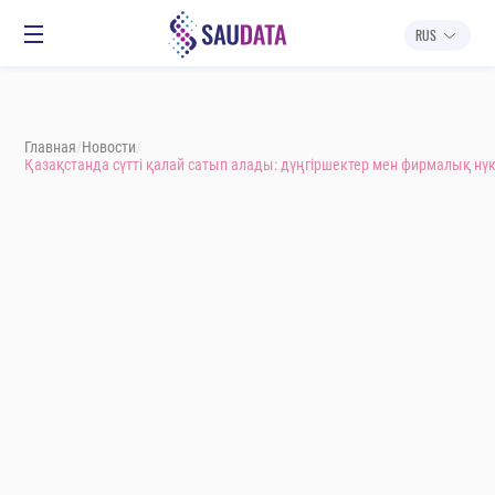
RUS
НОВОСТИ
О НАС
ПРОДУКТЫ
КОНТАКТЫ
ВХОД В СИСТЕМУ
RUS
Главная
/
Новости
/
Қазақстанда сүтті қалай сатып алады: дүңгіршектер мен фирмалық нүкт
Қазақстанда сүтті қалай
сатып алады: дүңгіршектер
мен фирмалық нүктелерден
бастап ірі желілерге дейін
Опубликовано: 02.06.2026
← Вернуться к списку
Мадина Баймуханова