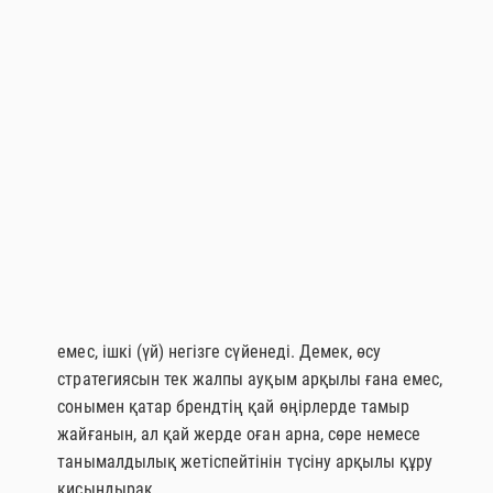
Қазақстанда сүтті бүкіл ел бойынша бірдей санат ретінде
қарастыруға болмайды. Өңірлер арасындағы
айырмашылықтар сату арнасы деңгейінен-ақ басталады:
бір жерде нарық заманауи саудаға көбірек байланған, ал
бір жерде дәстүрлі форматтар, дискаунтерлер мен
локальды нүктелер айтарлықтай рөл атқарады. Осыған
байланысты бір ғана санат брендтер, қолжетімді
қаптамалар және баға профилі бойынша әртүрлі
жинақталады.
Өндірушілер үшін:
Бұл бір өңірдегі мықты позиция ел
бойынша мықты позицияға тең емес екенін білдіреді.
Тіпті ірі брендтер көбінесе біркелкі ұлттық қатысуға
емес, ішкі (үй) негізге сүйенеді. Демек, өсу
стратегиясын тек жалпы ауқым арқылы ғана емес,
сонымен қатар брендтің қай өңірлерде тамыр
жайғанын, ал қай жерде оған арна, сөре немесе
танымалдылық жетіспейтінін түсіну арқылы құру
қисындырақ.