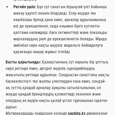
Ритейл үшін:
Бұл сүт санатын бірыңғай үлгі бойынша
жинау қауіпті екенін білдіреді. Егер өңірде тек
көшбасшы бренд қана емес, арналар құрылымының
өзі де ерекшеленсе, онда онымен бірге күтілетін
қаптама көлемдері, баға сегменттері және локальды
маркалардың рөлі де ерекшеленетін болады. Мұнда
әмбебап сөре нақты өңірлік модельге бейімделуге
қарағанда нашар жұмыс істейді.
Басты қорытынды:
Қазақстанның сүт нарығы бір ұлттық
сөре ретінде емес, әртүрлі өңірлік сценарийлердің
жиынтығы ретінде құрылған. Сондықтан санаттағы нақты
бәсекелестікті тек жалпы үлестерден ғана емес, сондай-
ақ сүттің қандай арналар арқылы сатылатынынан, ол
жерде қандай брендтердің қолжетімді екенінен және
олардың өз өңірін нақты қалай ұстап тұрғанынан іздеген
дұрыс.
Материалдарды пайдалану кезінде
saudata.kz
дереккөзіне