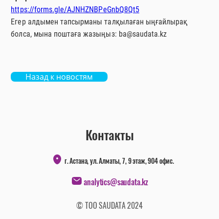
https://forms.gle/AJNHZNBPeGnbQ8Qt5
Егер алдымен тапсырманы талқылаған ыңғайлырақ
болса, мына поштаға жазыңыз: ba@saudata.kz
Назад к новостям
Контакты
г. Астана, ул. Алматы, 7, 9 этаж, 904 офис.
analytics@saudata.kz
© ТОО SAUDATA 2024