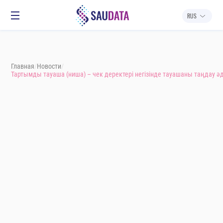
RUS
НОВОСТИ
О НАС
ПРОДУКТЫ
КОНТАКТЫ
ВХОД В СИСТЕМУ
RUS
Главная
/
Новости
/
Тартымды тауаша (ниша) – чек деректері негізінде тауашаны таңдау әд
Тартымды тауаша (ниша) –
чек деректері негізінде
тауашаны таңдау әдісі
Опубликовано: 12.05.2026
← Вернуться к списку
Мадина Баймуханова
Head of Data
Тауашаны (нишаны) іздеу тақырыбы қашанда өзекті,