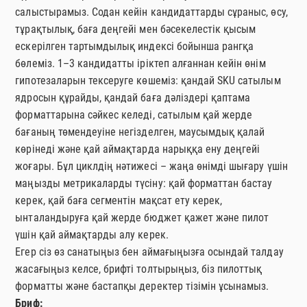
салыстырамыз. Содан кейін кандидаттарды сұраныс, өсу,
тұрақтылық, баға деңгейі мен бәсекелестік қысым
ескерілген тартымдылық индексі бойынша рангқа
бөлеміз. 1–3 кандидатты іріктеп алғаннан кейін өнім
гипотезаларын тексеруге көшеміз: қандай SKU сатылым
ядросын құрайды, қандай баға дәліздері қаптама
форматтарына сәйкес келеді, сатылым қай жерде
бағаның төмендеуіне негізделген, маусымдық қалай
көрінеді және қай аймақтарда нарыққа ену деңгейі
жоғары. Бұл циклдің нәтижесі – жаңа өнімді шығару үшін
маңызды метрикаларды түсіну: қай форматтан бастау
керек, қай баға сегментін мақсат ету керек,
ынталандыруға қай жерде бюджет қажет және пилот
үшін қай аймақтарды алу керек.
Егер сіз өз санатыңыз бен аймағыңызға осындай талдау
жасағыңыз келсе, брифті толтырыңыз, біз пилоттық
форматты және бастапқы деректер тізімін ұсынамыз.
Бриф: