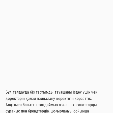
өнімнің жұмыс істемеуінде емес, сәтті енгізу мүмкіндігі
жоғары аймақтардың бар екендігінде болуы мүмкін.
Қорытынды
Бұл талдауда біз тартымды тауашаны іздеу үшін чек
деректерін қалай пайдалану керектігін көрсеттік.
Алдымен бағытты таңдаймыз және ішкі санаттарды
сұраныс пен брендтердің шоғырлануы бойынша